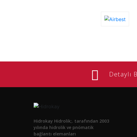
Detaylı B
Hidrokay Hidrolik;. tarafından 2003
yılında hidrolik ve pnömatik
bağlantı elemanları