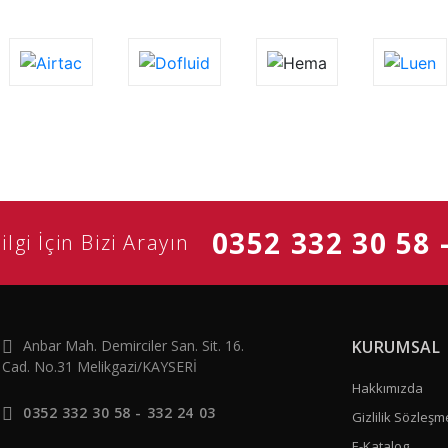
0352 332 30 58 
ilgi İçin Bizi Arayın
Anbar Mah. Demirciler San. Sit. 16.
KURUMSAL
Cad. No.31 Melikgazi/KAYSERİ
Hakkımızda
0352 332 30 58 - 332 24 03
Gizlilik Sözleşm
E-Katalog