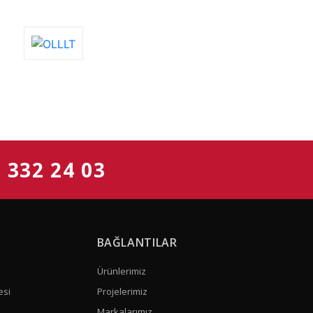
- 332 24 03
BAĞLANTILAR
Ürünlerimiz
esi
Projelerimiz
Markalarımız