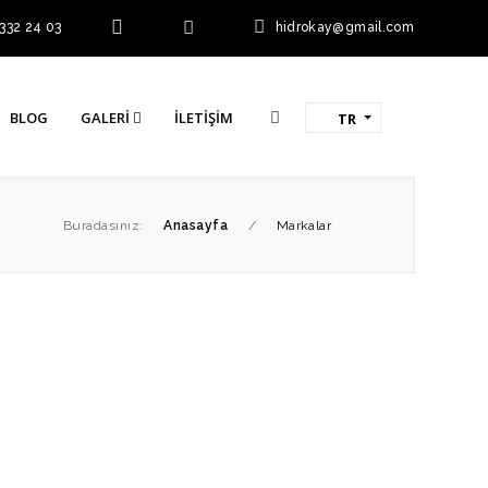
 332 24 03
hidrokay@gmail.com
BLOG
GALERI
İLETIŞIM
TR
Buradasınız:
Anasayfa
/
Markalar