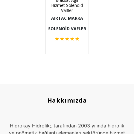
Maksat Ağır
Hizmet Solenoid
Valfler
AIRTAC MARKA
SOLENOİD VAFLER
★
★
★
★
★
Hakkımızda
Hidrokay Hidrolik;. tarafından 2003 yılında hidrolik
ve pnömatik bağlantı elemanları sektöründe hizmet