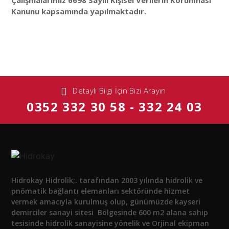
Kanunu kapsamında yapılmaktadır.
Detaylı Bilgi İçin Bizi Arayın
0352 332 30 58 - 332 24 03
Hidrokay Hidrolik;. tarafından 2003 yılında hidrolik ve
pnömatik bağlantı elemanları sektöründe hizmet
vermek amacıyla kurulmuş olup, günümüzde kayseri
demirciler sanayi sitesi Bölgesinde 600 m2 alana sahip
tesisinde hidrolik sanayisine yönelik ve Orjinal ekipman