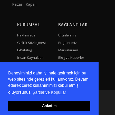
Pazar : Kapalı
KURUMSAL
BAĞLANTILAR
Hakkımızda
Ürünlerimiz
Gizlilik Sözleşmesi
Projelerimiz
E-Katalog
Markalarımız
İnsan Kaynakları
Blog ve Haberler
Hesap Numaralarımız
Fotoğraf Galerisi
Bize Ulaşın
Video Galeri
Deneyiminizi daha iyi hale getirmek için bu
web sitesinde çerezleri kullanıyoruz. Devam
ederek çerez kullanımımızı kabul etmiş
oluyorsunuz
Şartlar ve Koşullar
Copyright 2020 All Right Reserved
Anladım
Her Hakkı Saklıdır. Hiçbir şekilde kopyalanamaz.