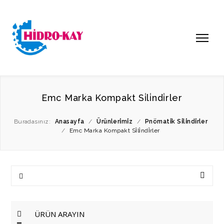
Emc Marka Kompakt Si̇li̇ndi̇rler
Buradasınız:
Anasayfa
/
Ürünleri̇mi̇z
/
Pnömati̇k Si̇li̇ndi̇rler
/
Emc Marka Kompakt Si̇li̇ndi̇rler
ÜRÜN ARAYIN