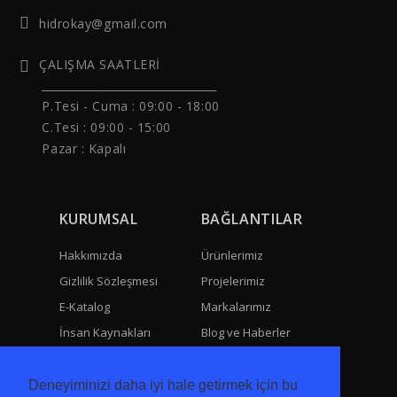
hidrokay@gmail.com
ÇALIŞMA SAATLERİ
______________________________
P.Tesi - Cuma :
09:00 - 18:00
C.Tesi : 09:00 - 15:00
Pazar : Kapalı
KURUMSAL
BAĞLANTILAR
Hakkımızda
Ürünlerimiz
Gizlilik Sözleşmesi
Projelerimiz
E-Katalog
Markalarımız
İnsan Kaynakları
Blog ve Haberler
Hesap Numaralarımız
Fotoğraf Galerisi
Bize Ulaşın
Video Galeri
Deneyiminizi daha iyi hale getirmek için bu