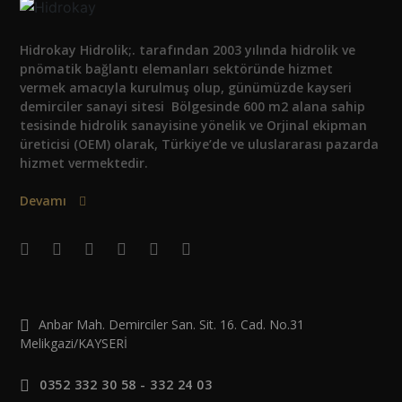
Hidrokay Hidrolik;. tarafından 2003 yılında hidrolik ve
pnömatik bağlantı elemanları sektöründe hizmet
vermek amacıyla kurulmuş olup, günümüzde kayseri
demirciler sanayi sitesi Bölgesinde 600 m2 alana sahip
tesisinde hidrolik sanayisine yönelik ve Orjinal ekipman
üreticisi (OEM) olarak, Türkiye’de ve uluslararası pazarda
hizmet vermektedir.
Devamı
Anbar Mah. Demirciler San. Sit. 16. Cad. No.31
Melikgazi/KAYSERİ
0352 332 30 58 - 332 24 03