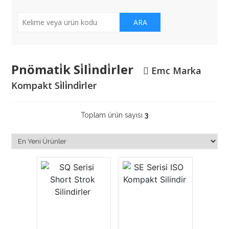
ARA
Pnömati̇k Si̇li̇ndi̇rler
Emc Marka
Kompakt Si̇li̇ndi̇rler
Toplam ürün sayısı
3