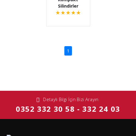
Silindirler
★
★
★
★
★
(current)
1
Detaylı Bilgi İçin Bizi Arayın
0352 332 30 58 - 332 24 03